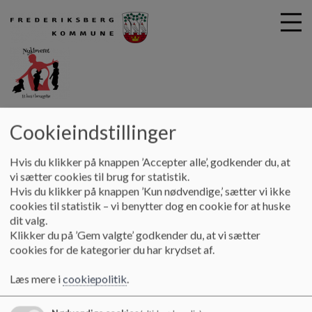
G
Nykløveret
Cookieindstillinger
å
Nye forældre
Velkommen til nye forældre
t
i
Hvis du klikker på knappen ’Accepter alle’, godkender du, at
Velkommen til nye forældre
l
vi sætter cookies til brug for statistik.
h
Hvis du klikker på knappen ’Kun nødvendige,’ sætter vi ikke
o
cookies til statistik – vi benytter dog en cookie for at huske
v
Velkommen til Nykløveret
dit valg.
e
Klikker du på ’Gem valgte’ godkender du, at vi sætter
d
Vi vi gerne tage godt imod jer og sikre os, at I er velinformeret. Derfor
cookies for de kategorier du har krydset af.
i
kan I som nye forældre i Nykløveret læse vores velkomstfolder, som
n
findes her på siden, med praktiske oplysninger, som vil hjælpe jer til en
Læs mere i
cookiepolitik
.
d
god tid i institutionen.
h