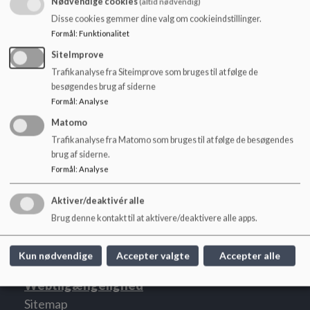
Nødvendige cookies
(altid nødvendig)
o
l
Disse cookies gemmer dine valg om cookieindstillinger.
Dokumenter
d
Formål
:
Funktionalitet
e
Velkommen i Nykløveret 2026.pdf
SiteImprove
t
Trafikanalyse fra Siteimprove som bruges til at følge de
besøgendes brug af siderne
Formål
:
Analyse
Welcome to Nykløveret 2026.pdf
Matomo
Trafikanalyse fra Matomo som bruges til at følge de besøgendes
brug af siderne.
Formål
:
Analyse
Nykløveret
Aktiver/deaktivér alle
Nyelandsvej 75, 2000 Frederiksberg
Brug denne kontakt til at aktivere/deaktivere alle apps.
nykloeveret@frederiksberg.dk
+45 38 21 13 90
Kun nødvendige
Accepter valgte
Accepter alle
EAN NR.
5798009171764
Webtilgængelighed
Sitemap