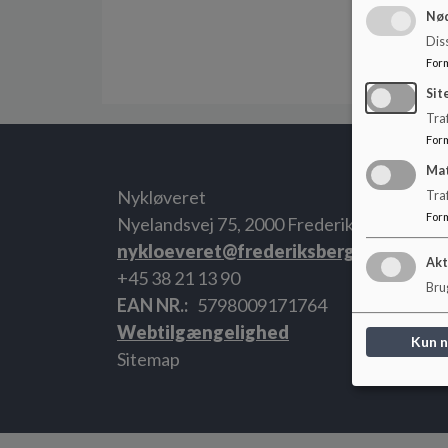
Nød
Dis
For
Sit
Traf
For
Ma
Nykløveret
Tra
For
Nyelandsvej 75, 2000 Frederiksberg
nykloeveret@frederiksberg.dk
Akt
+45 38 21 13 90
Brug
EAN NR.
5798009171764
Webtilgængelighed
Kun 
Sitemap