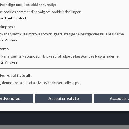
vendige cookies
(altid nødvendig)
Du kan holde øje med ledige stillinger hos os her på siden e
se cookies gemmer dine valg om cookieindstillinger.
hjemmeside
.
mål
:
Funktionalitet
eImprove
ikanalyse fra Siteimprove som bruges til at følge de besøgendes brug af siderne
mål
:
Analyse
tomo
fikanalyse fra Matomo som bruges til at følge de besøgendes brug af siderne.
mål
:
Analyse
iver/deaktivér alle
 denne kontakt til at aktivere/deaktivere alle apps.
nødvendige
Accepter valgte
Accepter 