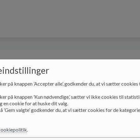
Nye forældre
Åbningstider og lukkedage
indstillinger
ker på knappen ’Accepter alle’, godkender du, at vi sætter cookies t
Job i Nykløveret
Ledige stilliger
ker på knappen ’Kun nødvendige,’ sætter vi ikke cookies til statisti
 en cookie for at huske dit valg.
å ’Gem valgte’ godkender du, at vi sætter cookies for de kategorie
Ledige stilliger
cookiepolitik
.
Er du interesseret i at høre mere om Nykløveret, er du vel