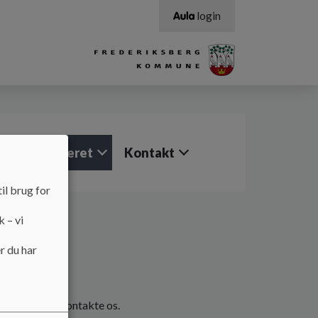
login
Job i Nykløveret
Kontakt
il brug for
k – vi
r du har
kommen til at kontakte os.