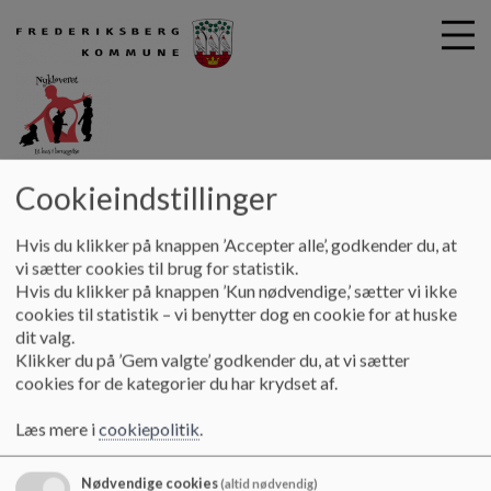
G
Nykløveret
Cookieindstillinger
å
Kontakt
Ledelse
t
Hvis du klikker på knappen ’Accepter alle’, godkender du, at
i
Ledelse
vi sætter cookies til brug for statistik.
l
Hvis du klikker på knappen ’Kun nødvendige,’ sætter vi ikke
h
cookies til statistik – vi benytter dog en cookie for at huske
o
dit valg.
v
Klikker du på ’Gem valgte’ godkender du, at vi sætter
e
cookies for de kategorier du har krydset af.
d
Dagtilbudsleder, Katrine Goth
i
Læs mere i
cookiepolitik
.
n
Mail: kago01@frederiksberg.dk
d
h
Telefon: 3821 1401
Nødvendige cookies
(altid nødvendig)