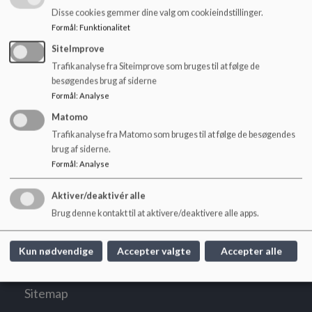
o
Disse cookies gemmer dine valg om cookieindstillinger.
l
Formål
:
Funktionalitet
d
e
Souschef, Ulla-Stina Pedersen
SiteImprove
t
Trafikanalyse fra Siteimprove som bruges til at følge de
Mail: ulpe04@frederiksberg.dk
besøgendes brug af siderne
Formål
:
Analyse
Telefon: 38211401
Matomo
Trafikanalyse fra Matomo som bruges til at følge de besøgendes
brug af siderne.
Formål
:
Analyse
Nykløveret
Aktiver/deaktivér alle
Nyelandsvej 75, 2000 Frederiksberg
Brug denne kontakt til at aktivere/deaktivere alle apps.
nykloeveret@frederiksberg.dk
+45 38 21 13 90
Kun nødvendige
Accepter valgte
Accepter alle
EAN NR.
5798009171764
Webtilgængelighed
Sitemap